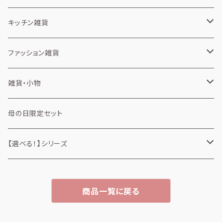
長袖・ロンT
ノート
キッチン雑貨
消しゴム
カップスリーブ
ファッション雑貨
弁当箱
タオル
雑貨・小物
ミニタオル
タンブラー
風呂敷
缶・ケース
母の日限定セット
アルミスクリュー缶
トートバッグ
ミラー
【選べる！】シリーズ
ミニトートバッグ
ファッション雑貨
商品一覧に戻る
トートバッグ
雑貨・小物