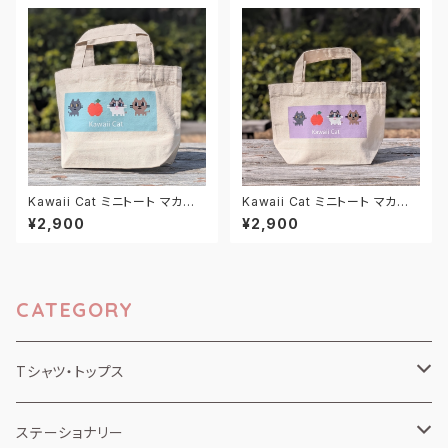
Kawaii Cat ミニトート マカロ
Kawaii Cat ミニトート マカロ
ンミント
ンラベンダー
¥2,900
¥2,900
CATEGORY
Tシャツ・トップス
半袖Tシャツ
ステーショナリー