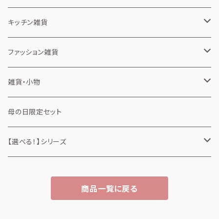
長袖・ロンT
ノート
キッチン雑貨
消しゴム
カップスリーブ
ファッション雑貨
弁当箱
タオル
雑貨・小物
ミニタオル
タンブラー
風呂敷
缶・ケース
母の日限定セット
アルミスクリュー缶
トートバッグ
ミラー
【選べる！】シリーズ
ミニトートバッグ
ファッション雑貨
商品一覧に戻る
トートバッグ
雑貨・小物