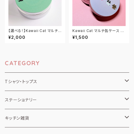
【選べる！】Kawaii Cat マルチ
Kawaii Cat マルチ缶ケース M
缶ケース M
マカロンラベンダー
¥2,000
¥1,500
CATEGORY
Tシャツ・トップス
半袖Tシャツ
ステーショナリー
長袖・ロンT
ノート
キッチン雑貨