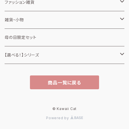
消しゴム
カップスリーブ
ファッション雑貨
弁当箱
タオル
雑貨・小物
ミニタオル
タンブラー
風呂敷
缶・ケース
母の日限定セット
アルミスクリュー缶
トートバッグ
ミラー
【選べる！】シリーズ
ミニトートバッグ
ファッション雑貨
商品一覧に戻る
トートバッグ
雑貨・小物
缶・ケース
© Kawaii Cat
Powered by
ミラー