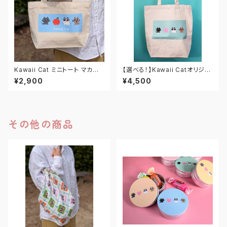
Kawaii Cat ミニトート マカロ
【選べる！】Kawaii Catオリジナ
ンソーダ
ル キャンバストートバッグ
¥2,900
¥4,500
その他の商品