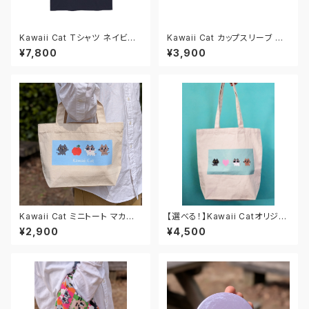
Kawaii Cat Tシャツ ネイビー/
Kawaii Cat カップスリーブ ホ
ブルー
ワイト/ピンク
¥7,800
¥3,900
Kawaii Cat ミニトート マカロ
【選べる！】Kawaii Catオリジナ
ンソーダ
ル キャンバストートバッグ
¥2,900
¥4,500