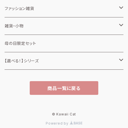
消しゴム
カップスリーブ
ファッション雑貨
弁当箱
タオル
雑貨・小物
ミニタオル
タンブラー
風呂敷
缶・ケース
母の日限定セット
アルミスクリュー缶
トートバッグ
ミラー
【選べる！】シリーズ
ミニトートバッグ
ファッション雑貨
商品一覧に戻る
トートバッグ
雑貨・小物
缶・ケース
© Kawaii Cat
Powered by