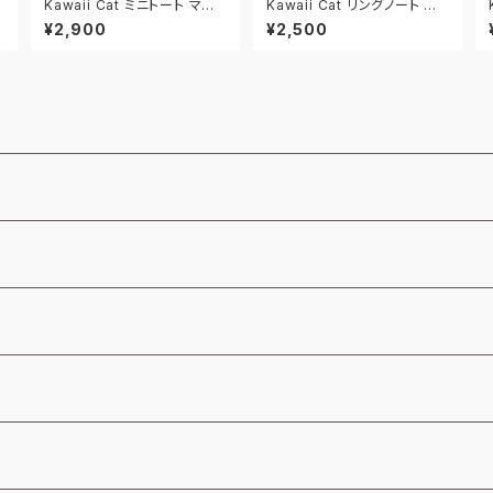
Kawaii Cat ミニトート マカ
Kawaii Cat リングノート ネ
ロンアプリコット
イビー/ブルー
¥2,900
¥2,500