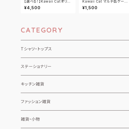
【選べる！】Kawaii Catオリジ
Kawaii Cat マルチ缶ケース
ナル キャンバストートバッグ
M マカロンミント
¥4,500
¥1,500
CATEGORY
Tシャツ・トップス
半袖Tシャツ
ステーショナリー
長袖・ロンT
ノート
キッチン雑貨
消しゴム
カップスリーブ
ファッション雑貨
弁当箱
タオル
雑貨・小物