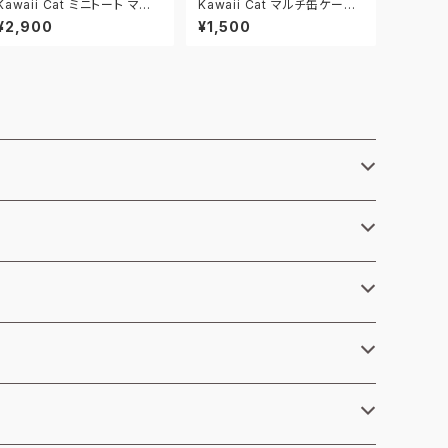
Kawaii Cat ミニトート マカ
Kawaii Cat マルチ缶ケース
ロンラベンダー
M マカロンイエロー
¥2,900
¥1,500