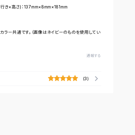
行き×高さ)：137mm×8mm×181mm
枚
カラー共通です。（画像はネイビーのものを使用してい
通報する
(3)