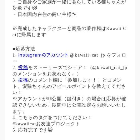
・ご自身やご家族が一緒に暮らしている猫ちゃんが
対象です🐱
・日本国内在住の飼い主様🐾
※完成したキャラクターと商品の著作権はKawaii C
atに帰属します
■応募方法
Instagramのアカウント
1. 
 @kawaii_cat_jp をフォロ
ー
投稿
2. 
をストーリーズでシェア！（@kawaii_cat_jp 
のメンションをお忘れなく♩）
投稿
3. 
のコメント欄に「参加します！」とコメン
ト、愛猫ちゃんのアピールポイントを教えてくださ
い！
※アカウントが非公開（鍵付き）の場合は応募が確
認できないため、期間中は公開設定をお願いいたし
ます。
4. こちらのタグをつけてください！
#kawaiicatお友達プロジェクト
5. 応募完了です😺