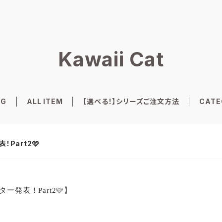
Kawaii Cat
OG
ALL ITEM
【選べる！】シリーズご注文方法
CATE
！Part2🩷
ター発表！Part2🩷】