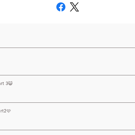
t 3😺
t2🩷